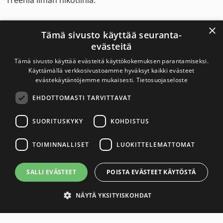
Treeniä ilman nikotiinia.
Nuuska on haitaksi myös urheilussa.
×
Tämä sivusto käyttää seuranta-
evästeitä
Tämä sivusto käyttää evästeitä käyttökokemuksen parantamiseksi.
Savuton Suomi 2030
Käyttämällä verkkosivustoamme hyväksyt kaikki evästeet
evästekäytäntöjemme mukaisesti.
Tietosuojaseloste
Savuton Suomi 2030 -verkoston toiminnan
EHDOTTOMASTI TARVITTAVAT
tavoitteena on tupakaton ja nikotiiniton Suomi.
SUORITUSKYKY
KOHDISTUS
Yhteystiedot
TOIMINNALLISET
LUOKITTELEMATTOMAT
Tietosuojaseloste
SALLI EVÄSTEET
POISTA EVÄSTEET KÄYTÖSTÄ
Saavutettavuusseloste
NÄYTÄ YKSITYISKOHDAT