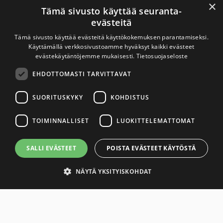
×
Tämä sivusto käyttää seuranta-
evästeitä
Savuton Suomi 2030
Tämä sivusto käyttää evästeitä käyttökokemuksen parantamiseksi.
Käyttämällä verkkosivustoamme hyväksyt kaikki evästeet
Savuton Suomi 2030 -verkoston toiminnan
evästekäytäntöjemme mukaisesti.
Tietosuojaseloste
tavoitteena on tupakaton ja nikotiiniton Suomi.
EHDOTTOMASTI TARVITTAVAT
SUORITUSKYKY
KOHDISTUS
Yhteystiedot
TOIMINNALLISET
LUOKITTELEMATTOMAT
Tietosuojaseloste
SALLI EVÄSTEET
POISTA EVÄSTEET KÄYTÖSTÄ
Saavutettavuusseloste
NÄYTÄ YKSITYISKOHDAT
Link to Savuton Suomi Facebook page
X
Link to Savuton Suomi Instagram page
Link to Savuton Suomi YouTube page
Ehdottomasti tarvittavat
Suorituskyky
Kohdistus