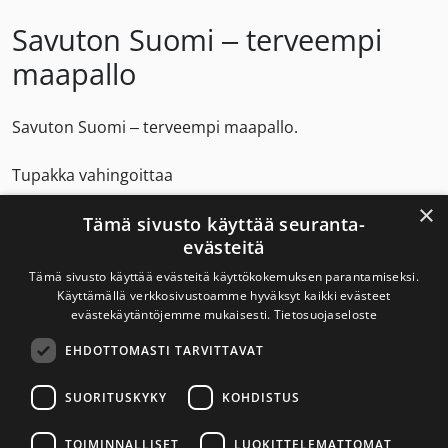
Savuton Suomi – terveempi
maapallo
Savuton Suomi – terveempi maapallo.
Tupakka vahingoittaa
×
terveyttä
Tämä sivusto käyttää seuranta-
evästeitä
vesistöjä
luonnonvaroja
Tämä sivusto käyttää evästeitä käyttökokemuksen parantamiseksi.
trooppista metsää
Käyttämällä verkkosivustoamme hyväksyt kaikki evästeet
evästekäytäntöjemme mukaisesti.
Tietosuojaseloste
EHDOTTOMASTI TARVITTAVAT
Savuton Suomi 2030
SUORITUSKYKY
KOHDISTUS
Savuton Suomi 2030 -verkoston toiminnan
TOIMINNALLISET
LUOKITTELEMATTOMAT