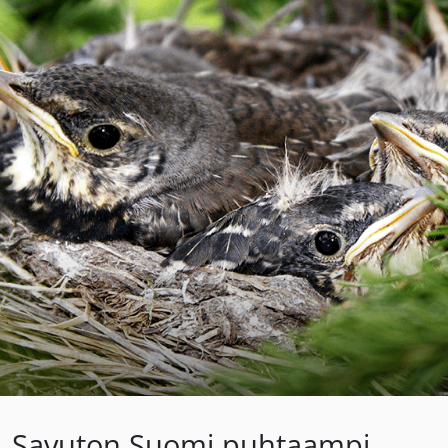
Savuton Suomi puhtaampi