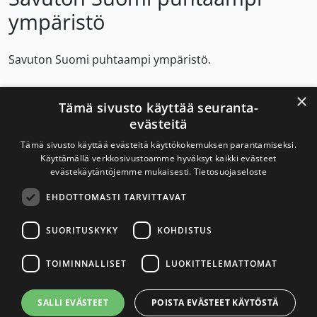
ympäristö
Savuton Suomi puhtaampi ympäristö.
Tupakka tuottaa 25 miljoonaa tonn8ia kiinteää
×
Tämä sivusto käyttää seuranta-
jätettä vuosittain.
evästeitä
Ympäristön suojelu on hyvä syy savuttomuuteen.
Tämä sivusto käyttää evästeitä käyttökokemuksen parantamiseksi.
Käyttämällä verkkosivustoamme hyväksyt kaikki evästeet
evästekäytäntöjemme mukaisesti.
Tietosuojaseloste
Savuton Suomi 2030
EHDOTTOMASTI TARVITTAVAT
Savuton Suomi 2030 -verkoston toiminnan
SUORITUSKYKY
KOHDISTUS
tavoitteena on tupakaton ja nikotiiniton Suomi.
TOIMINNALLISET
LUOKITTELEMATTOMAT
Yhteystiedot
SALLI EVÄSTEET
POISTA EVÄSTEET KÄYTÖSTÄ