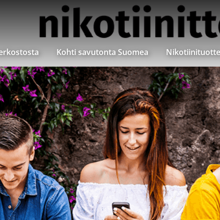
verkostosta
Kohti savutonta Suomea
Nikotiinituott