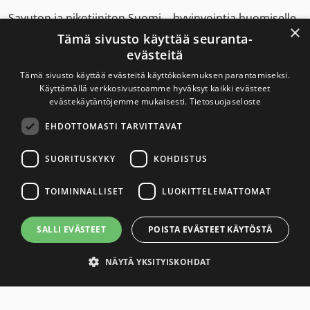
Savuton ja nikotiiniton Suomi – hyvinvointia huomiselle.
×
Tämä sivusto käyttää seuranta-
evästeitä
Savuton Suomi 2030
Tämä sivusto käyttää evästeitä käyttökokemuksen parantamiseksi.
Käyttämällä verkkosivustoamme hyväksyt kaikki evästeet
evästekäytäntöjemme mukaisesti.
Tietosuojaseloste
Savuton Suomi 2030 -verkoston toiminnan
EHDOTTOMASTI TARVITTAVAT
tavoitteena on tupakaton ja nikotiiniton Suomi.
SUORITUSKYKY
KOHDISTUS
Yhteystiedot
TOIMINNALLISET
LUOKITTELEMATTOMAT
Tietosuojaseloste
SALLI EVÄSTEET
POISTA EVÄSTEET KÄYTÖSTÄ
Saavutettavuusseloste
NÄYTÄ YKSITYISKOHDAT
Link to Savuton Suomi Facebook page
X
Link to Savuton Suomi Instagram page
Link to Savuton Suomi YouTube page