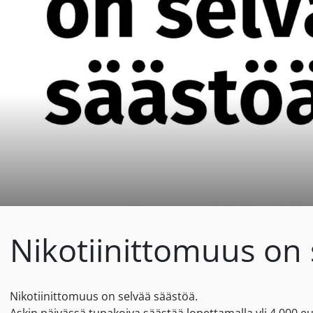
Nikotiinittomuus on 
Nikotiinittomuus on selvää säästöä.