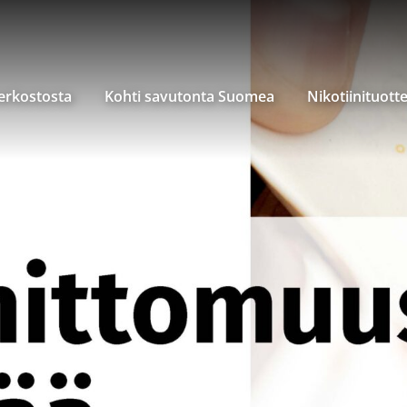
verkostosta
Kohti savutonta Suomea
Nikotiinituott