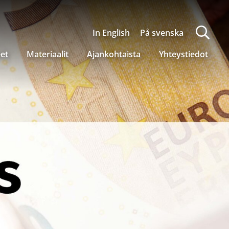
In English
På svenska
eet
Materiaalit
Ajankohtaista
Yhteystiedot