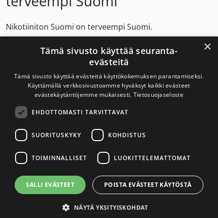
terveempi Suomi
Nikotiiniton Suomi on terveempi Suomi.
×
Nikotiinituotteiden ostoikäraja 20 vuoteen.
Tämä sivusto käyttää seuranta-
evästeitä
Tämä sivusto käyttää evästeitä käyttökokemuksen parantamiseksi.
Käyttämällä verkkosivustoamme hyväksyt kaikki evästeet
Savuton Suomi 2030
evästekäytäntöjemme mukaisesti.
Tietosuojaseloste
EHDOTTOMASTI TARVITTAVAT
Savuton Suomi 2030 -verkoston toiminnan
tavoitteena on tupakaton ja nikotiiniton Suomi.
SUORITUSKYKY
KOHDISTUS
TOIMINNALLISET
LUOKITTELEMATTOMAT
Yhteystiedot
SALLI EVÄSTEET
POISTA EVÄSTEET KÄYTÖSTÄ
Tietosuojaseloste
NÄYTÄ YKSITYISKOHDAT
Saavutettavuusseloste