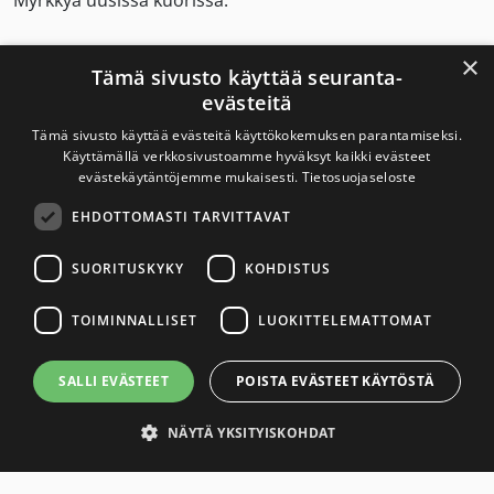
Myrkkyä uusissa kuorissa.
Nikotiini koukuttaa nopeasti.
×
Tämä sivusto käyttää seuranta-
evästeitä
Tämä sivusto käyttää evästeitä käyttökokemuksen parantamiseksi.
Savuton Suomi 2030
Käyttämällä verkkosivustoamme hyväksyt kaikki evästeet
evästekäytäntöjemme mukaisesti.
Tietosuojaseloste
Savuton Suomi 2030 -verkoston toiminnan
EHDOTTOMASTI TARVITTAVAT
tavoitteena on tupakaton ja nikotiiniton Suomi.
SUORITUSKYKY
KOHDISTUS
Yhteystiedot
TOIMINNALLISET
LUOKITTELEMATTOMAT
Tietosuojaseloste
SALLI EVÄSTEET
POISTA EVÄSTEET KÄYTÖSTÄ
Saavutettavuusseloste
NÄYTÄ YKSITYISKOHDAT