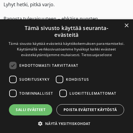
Lyhyt hetki, pitkä varjo.
Panosta tulevaisuuteen – ehkäise nuorten
×
nikotiiniriippuvuus.
Tämä sivusto käyttää seuranta-
evästeitä
Tämä sivusto käyttää evästeitä käyttökokemuksen parantamiseksi.
Käyttämällä verkkosivustoamme hyväksyt kaikki evästeet
Savuton Suomi 2030
evästekäytäntöjemme mukaisesti.
Tietosuojaseloste
EHDOTTOMASTI TARVITTAVAT
Savuton Suomi 2030 -verkoston toiminnan
tavoitteena on tupakaton ja nikotiiniton Suomi.
SUORITUSKYKY
KOHDISTUS
TOIMINNALLISET
LUOKITTELEMATTOMAT
Yhteystiedot
SALLI EVÄSTEET
POISTA EVÄSTEET KÄYTÖSTÄ
Tietosuojaseloste
NÄYTÄ YKSITYISKOHDAT
Saavutettavuusseloste