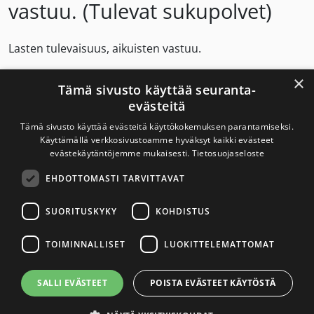
vastuu. (Tulevat sukupolvet)
Lasten tulevaisuus, aikuisten vastuu.
×
Savuton ja nikotiiniton Suomi – terveyttä myös tuleville
Tämä sivusto käyttää seuranta-
sukupolville.
evästeitä
Tämä sivusto käyttää evästeitä käyttökokemuksen parantamiseksi.
Käyttämällä verkkosivustoamme hyväksyt kaikki evästeet
evästekäytäntöjemme mukaisesti.
Tietosuojaseloste
Savuton Suomi 2030
EHDOTTOMASTI TARVITTAVAT
Savuton Suomi 2030 -verkoston toiminnan
tavoitteena on tupakaton ja nikotiiniton Suomi.
SUORITUSKYKY
KOHDISTUS
TOIMINNALLISET
LUOKITTELEMATTOMAT
Yhteystiedot
SALLI EVÄSTEET
POISTA EVÄSTEET KÄYTÖSTÄ
Tietosuojaseloste