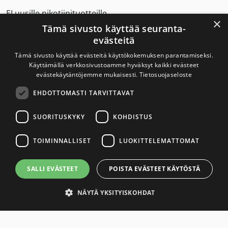
EI uusille nikotiinituotteille.
×
Tämä sivusto käyttää seuranta-
evästeitä
Savuton Suomi 2030
Tämä sivusto käyttää evästeitä käyttökokemuksen parantamiseksi.
Käyttämällä verkkosivustoamme hyväksyt kaikki evästeet
evästekäytäntöjemme mukaisesti.
Tietosuojaseloste
Savuton Suomi 2030 -verkoston toiminnan
EHDOTTOMASTI TARVITTAVAT
tavoitteena on tupakaton ja nikotiiniton Suomi.
SUORITUSKYKY
KOHDISTUS
Yhteystiedot
TOIMINNALLISET
LUOKITTELEMATTOMAT
Tietosuojaseloste
SALLI EVÄSTEET
POISTA EVÄSTEET KÄYTÖSTÄ
Saavutettavuusseloste
NÄYTÄ YKSITYISKOHDAT
Link to Savuton Suomi Facebook page
X
Link to Savuton Suomi Instagram page
Link to Savuton Suomi YouTube page