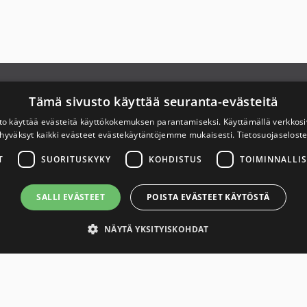
Link to Savuton Suomi Facebook page
X
Link to Savuton Suomi Instagram page
Link to Savuton Suomi YouTube page
hteystiedot
Tämä sivusto käyttää seuranta-evästeitä
to käyttää evästeitä käyttökokemuksen parantamiseksi. Käyttämällä verkko
ietosuojaseloste
hyväksyt kaikki evästeet evästekäytäntöjemme mukaisesti.
Tietosuojaselost
T
SUORITUSKYKY
KOHDISTUS
TOIMINNALLIS
aavutettavuusseloste
SALLI EVÄSTEET
POISTA EVÄSTEET KÄYTÖSTÄ
NÄYTÄ YKSITYISKOHDAT
asti tarvittavat
Suorituskyky
Kohdistus
Toiminnalliset
Luokittele