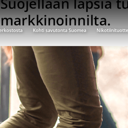
verkostosta
Kohti savutonta Suomea
Nikotiinituott