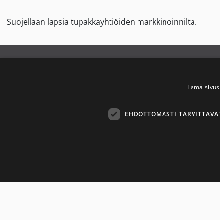
Suojellaan lapsia tupakkayhtiöiden markkinoinnilta.
Savuton Suomi
Y
2030
Tämä sivus
T
Savuton Suomi 2030 -verkoston
EHDOTTOMASTI TARVITTAVA
toiminnan tavoitteena on
S
tupakaton ja nikotiiniton Suomi.
Ehdottom