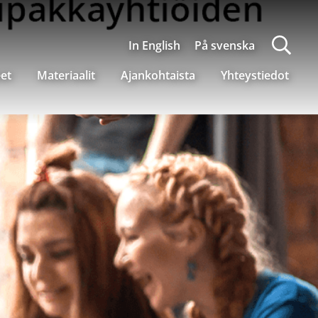
In English
På svenska
eet
Materiaalit
Ajankohtaista
Yhteystiedot