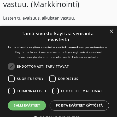
vastuu. (Markkinointi)
Lasten tulevaisuus, aikuisten vastuu.
×
Lapsia on suojeltava nikotiinituotteiden markkinoinnilta
Tämä sivusto käyttää seuranta-
– myös somessa.
evästeitä
Tämä sivusto käyttää evästeitä käyttökokemuksen parantamiseksi.
Käyttämällä verkkosivustoamme hyväksyt kaikki evästeet
evästekäytäntöjemme mukaisesti.
Tietosuojaseloste
Savuton Suomi 2030
EHDOTTOMASTI TARVITTAVAT
Savuton Suomi 2030 -verkoston toiminnan
tavoitteena on tupakaton ja nikotiiniton Suomi.
SUORITUSKYKY
KOHDISTUS
TOIMINNALLISET
LUOKITTELEMATTOMAT
Yhteystiedot
SALLI EVÄSTEET
POISTA EVÄSTEET KÄYTÖSTÄ
Tietosuojaseloste