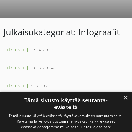
Julkaisukategoriat:
Infograafit
Julkaisu |
25.4.2022
Julkaisu |
20.3.2024
Julkaisu |
9.3.2022
×
Tämä sivusto käyttää seuranta-
Julkaisu |
9.12.2025
evästeitä
Tämä sivusto käyttää evästeitä käyttökokemuksen parantamiseksi.
Käyttämällä verkkosivustoamme hyväksyt kaikki evästeet
Julkaisu |
9.12.2025
evästekäytäntöjemme mukaisesti.
Tietosuojaseloste