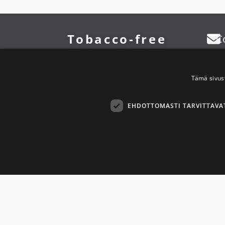
Tobacco-free
C
Finland 2030
Tämä sivus
The goal of the Tobacco-free
Finland 2030 network is to
create a tobacco-free and
EHDOTTOMASTI TARVITTAVA
nicotine-free Finland.
Ehdottom
Tiukasti välttämättömät evästeet sallivat verkkosivuston toimint