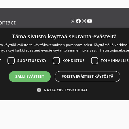
X
Link to Savuton Suomi Facebook page
Link to Savuton Suomi Instagram page
Link to Savuton Suomi YouTube page
ontact
Tämä sivusto käyttää seuranta-evästeitä
to käyttää evästeitä käyttökokemuksen parantamiseksi. Käyttämällä verkko
hyväksyt kaikki evästeet evästekäytäntöjemme mukaisesti.
Tietosuojaselost
T
SUORITUSKYKY
KOHDISTUS
TOIMINNALLIS
SALLI EVÄSTEET
POISTA EVÄSTEET KÄYTÖSTÄ
NÄYTÄ YKSITYISKOHDAT
asti tarvittavat
Suorituskyky
Kohdistus
Toiminnalliset
Luokittele
© 2026
Savuton Suomi 2030.
Made with ❤ by
Avoin.Systems
ojen, kuten käyttäjän kirjautumisen ja tilinhallinnan. Verkkosivua ei voida käyttää oik